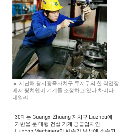
품
질
관
리
연
락
주
▲ 지난해 광시좡족자치구 류저우의 한 작업장
세
에서 팡치웬이 기계를 조정하고 있다.차이나
데일리
요
30대는 Guangxi Zhuang 자치구 Liuzhou에
뉴
기반을 둔 대형 건설 기계 공급업체인
Liugong Machinery의 변속기 부서에 소속되