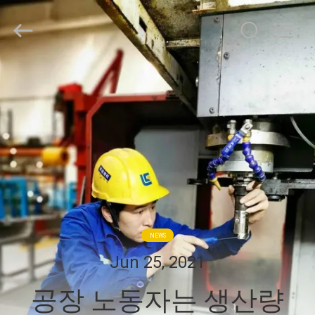
©
2021
-
2026
Guangdong
Jingchang
Cable
Industry
집
Co.,
Ltd. .
All
Rights
Reserved.
제
품
동
영
NEWS
상
Jun 25, 2021
공장 노동자는 생산량
우