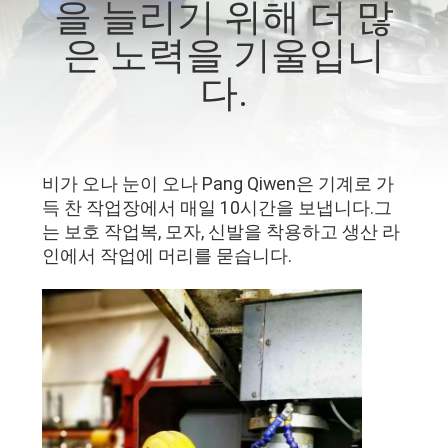
을 늘리기 위해 더 많
리
은 노력을 기울입니
에
다.
대
하
비가 오나 눈이 오나 Pang Qiwen은 기계로 가
여
득 찬 작업장에서 매일 10시간을 보냅니다.그
는 보호 작업복, 모자, 신발을 착용하고 생산 라
공
인에서 작업에 머리를 묻습니다.
장
여
행