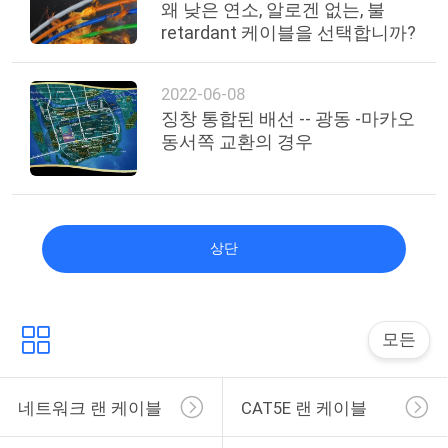
왜 낮은 연소, 알로겐 없는, 불
retardant 케이블을 선택합니까?
2022-06-08
징창 통합된 배선 -- 광동 -마카오
동서쪽 교환의 경우
상단
모든
네트워크 랜 케이블
CAT5E 랜 케이블