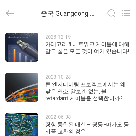
©
2021
-
중국 Guangdong Jingchang Cable Industry Co., Ltd. 회사 뉴스
2026
Guangdong
Jingchang
Cable
Industry
집
Co.,
2023-12-19
Ltd. .
All
카테고리 8 네트워크 케이블에 대해
Rights
Reserved.
알고 싶은 모든 것이 여기 있습니다!
제
품
2023-10-28
큰 엔지니어링 프로젝트에서는 왜
동
낮은 연소, 알로겐 없는, 불
영
retardant 케이블을 선택합니까?
상
2022-06-08
징창 통합된 배선 -- 광동 -마카오 동
우
서쪽 교환의 경우