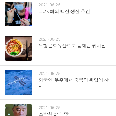
품
2021-06-25
질
국가, 해외 백신 생산 추진
관
리
2021-06-25
무형문화유산으로 등재된 뤄시펀
연
락
주
2021-06-25
세
외국인, 우주에서 중국의 위업에 찬
사
요
뉴
2021-06-25
소박한 삶의 맛