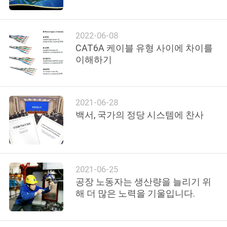
리
에
2022-06-08
CAT6A 케이블 유형 사이에 차이를
대
이해하기
하
여
2021-06-28
백서, 국가의 정당 시스템에 찬사
공
장
여
2021-06-25
공장 노동자는 생산량을 늘리기 위
행
해 더 많은 노력을 기울입니다.