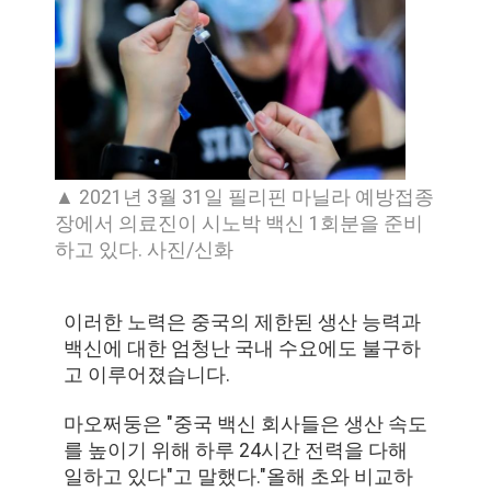
품
질
관
리
▲ 2021년 3월 31일 필리핀 마닐라 예방접종
연
장에서 의료진이 시노박 백신 1회분을 준비
락
하고 있다. 사진/신화
주
이러한 노력은 중국의 제한된 생산 능력과
세
백신에 대한 엄청난 국내 수요에도 불구하
고 이루어졌습니다.
요
마오쩌둥은 "중국 백신 회사들은 생산 속도
를 높이기 위해 하루 24시간 전력을 다해
뉴
일하고 있다"고 말했다."올해 초와 비교하