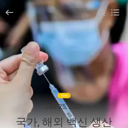
©
2021
-
2026
Guangdong
Jingchang
Cable
Industry
집
Co.,
Ltd. .
All
Rights
Reserved.
제
품
동
영
NEWS
상
Jun 25, 2021
국가, 해외 백신 생산
우