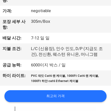
량:
리
negotiable
가격:
에
305m/Box
포장 세부 사
대
항:
하
배달 시간:
7-12 일 일
여
지불 조건:
L/C (신용장), 인수 인도, D/P (지급도 조
건), 전신환, 웨스턴 유니온, 머니그램
공
공급 능력:
6000이지 박스 / 일
장
,
,
하이 라이트:
PVC 재킷 Cat6 랜 케이블
1000ft Cat6 랜 케이블
1000ft 하얀 cat6 Ethernet 케이블
여
행
최고의 가격