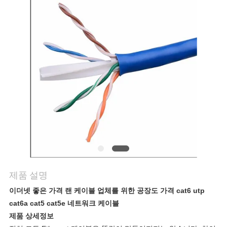
품
질
관
리
연
락
주
세
요
제품 설명
이더넷 좋은 가격 랜 케이블 업체를 위한 공장도 가격 cat6 utp
cat6a cat5 cat5e 네트워크 케이블
뉴
제품 상세정보