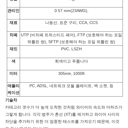
정
관리인
0.57 mm(23AWG),
보
재료
나동선, 표준 구리, CCA, CCS
보
차폐
UTP (비차폐 트위스티드 페어), FTP (보호해야 하는 포일
호
뒤틀린 쌍), SFTP (보호해야 하는 포일 뒤틀린 쌍)
정
재킷
PVC
, LSZH
책
색
회색이고
푸릅니다
미터
305mtr, 1000ft
애플리
PC, ADSL, 네트워크 모듈 플레이트, 벽 소켓, 등
케이션
기술차
카테고리 갯수가 더 높게 도착한 것처럼 와이어의 속도와 마하즈가
그렇게 합니다. 각각 범주가 혼선 (XT)를 제거하고 와이어 사이의
차단을 추가하기 위한 더 엄중한 테스트를 가져오기 때문에, 이것