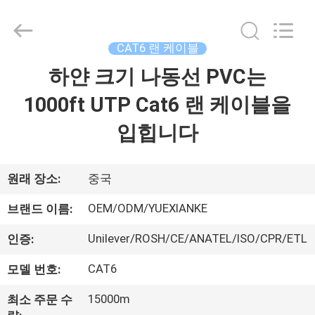
©
2021
-
2026
Guangdong
CAT6 랜 케이블
Jingchang
Cable
Industry
하얀 크기 나동선 PVC는
집
Co.,
Ltd. .
All
1000ft UTP Cat6 랜 케이블을
Rights
Reserved.
제
입힙니다
품
원래 장소:
중국
동
OEM/ODM/YUEXIANKE
브랜드 이름:
영
Unilever/ROSH/CE/ANATEL/ISO/CPR/ETL
인증:
상
CAT6
모델 번호:
15000m
최소 주문 수
우