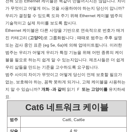
전혀 모든 Ethernet 케이블은 똑같이 만들어지지는 않습니다. 차이
스
가 무엇이고 어떻게 어느 것을 사용하여야 하는지 당신이 압니까?
우리가 결정할 수 있도록 도와 주기 위해 Ethernet 케이블 범주의
경
기술적이고 실제 차이를 보도록 합시다.
Ethernet 케이블은 다른 사양을 기반으로 연속적으로 번호가 매겨
우
진 카테고리 (
고양이
)로 그룹화됩니다 ; 때때로 범주는 추후 설명
또는 검사 중인 표준 (eg 5e, 6a)에 의해 업데이트됩니다. 이러한
범주는 우리가 어떻게 우리가 특정 기능을 위해 어떤 종류의 케이
사
블을 필요로 하는지 쉽게 알 수 있는지입니다. 제조사들은 더 쉽게
이
우리 삶들을 만드는 기준을 고수하도록 요구됩니다.
범주 사이의 차이가 무엇이고 어떻게 당신이 언제 보호할 필요가
트
없는, 보호해야 하는, 꼼짝 못하게 되거나, 고체 케이블을 사용하는
지 알 수 있습니까?
개화 -과 같이
읽기 Ｆ
또는 고양이를
유지하세
맵
요.
Cat6 네트워크 케이블
개
범주
Cat6, Cat6e
인
상술
4 쌍