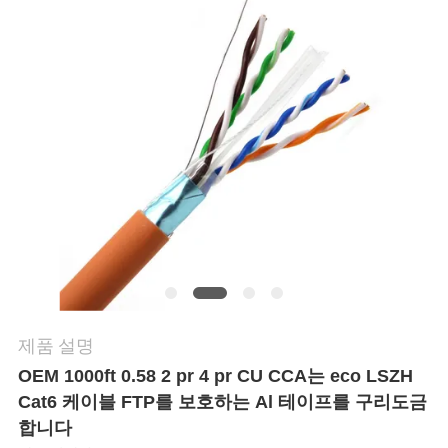
품
질
관
리
연
락
주
세
요
제품 설명
OEM 1000ft 0.58 2 pr 4 pr CU CCA는 eco LSZH
Cat6 케이블 FTP를 보호하는 Al 테이프를 구리도금
뉴
합니다