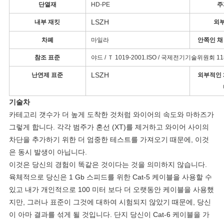
정
단열재
HD-PE
주
LSZH
내부 재킷
외부
보
차폐
마일라
안쪽인 채
보
참조 표준
야드 / Ｔ 1019-2001.ISO / 국제전기기술위원회 1180
호
LSZH
난연제 표준
외부적인 
정
기술차
책
카테고리 갯수가 더 높게 도착한 것처럼 와이어의 속도와 마하즈가
그렇게 합니다. 각각 범주가 혼선 (XT)를 제거하고 와이어 사이의
차단을 추가하기 위한 더 엄중한 테스트를 가져오기 때문에, 이것
은 동시 발생이 아닙니다.
이것은 당신의 경험이 똑같은 것이다는 것을 의미하지 않습니다.
육체적으로 당신은 1 Gb 스피드를 위한 Cat-5 케이블을 사용할 수
있고 내가 개인적으로 100 미터 보다 더 오랫동안 케이블을 사용했
지만, 그러나 표준이 그것에 대하여 시험되지 않았기 때문에, 당신
이 아마 결과를 섞게 될 것입니다. 단지 당신이 Cat-6 케이블을 가