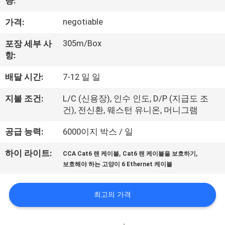
량:
리
negotiable
가격:
에
305m/Box
포장 세부 사
대
항:
하
배달 시간:
7-12 일 일
여
지불 조건:
L/C (신용장), 인수 인도, D/P (지급도 조
건), 전신환, 웨스턴 유니온, 머니그램
공
공급 능력:
6000이지 박스 / 일
장
,
,
하이 라이트:
CCA Cat6 랜 케이블
Cat6 랜 케이블을 보호하기
보호해야 하는 고양이 6 Ethernet 케이블
여
행
최고의 가격