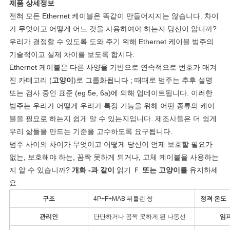
스
제품 상세정보
전혀 모든 Ethernet 케이블은 똑같이 만들어지지는 않습니다. 차이
가 무엇이고 어떻게 어느 것을 사용하여야 하는지 당신이 압니까?
경
우리가 결정할 수 있도록 도와 주기 위해 Ethernet 케이블 범주의
기술적이고 실제 차이를 보도록 합시다.
우
Ethernet 케이블은 다른 사양을 기반으로 연속적으로 번호가 매겨
진 카테고리 (
고양이
)로 그룹화됩니다 ; 때때로 범주는 추후 설명
또는 검사 중인 표준 (eg 5e, 6a)에 의해 업데이트됩니다. 이러한
사
범주는 우리가 어떻게 우리가 특정 기능을 위해 어떤 종류의 케이
이
블을 필요로 하는지 쉽게 알 수 있는지입니다. 제조사들은 더 쉽게
우리 삶들을 만드는 기준을 고수하도록 요구됩니다.
트
범주 사이의 차이가 무엇이고 어떻게 당신이 언제 보호할 필요가
맵
없는, 보호해야 하는, 꼼짝 못하게 되거나, 고체 케이블을 사용하는
지 알 수 있습니까?
개화 -과 같이
읽기 Ｆ
또는 고양이를
유지하세
요.
개
구조
4P+F+MAB 뒤틀린 쌍
정격 온도
인
관리인
단단하거나 꼼짝 못하게 된 나동선
임