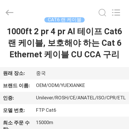
©
2021
-
2026
Guangdong
CAT6 랜 케이블
Jingchang
Cable
Industry
1000ft 2 pr 4 pr Al 테이프 Cat6
집
Co.,
Ltd. .
All
랜 케이블, 보호해야 하는 Cat 6
Rights
Reserved.
제
Ethernet 케이블 CU CCA 구리
품
원래 장소:
중국
동
OEM/ODM/YUEXIANKE
브랜드 이름:
영
Unilever/ROSH/CE/ANATEL/ISO/CPR/ETL
인증:
상
FTP Cat6
모델 번호:
15000m
최소 주문 수
우