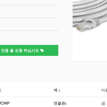
인용 을 요청 하십시오
색 ::
드
이
연결관::
/CMP
금