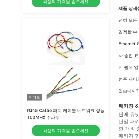
최상의 가격을 얻으세요
제품 상세
전혀 모든 
결정할 수 
Ethern
사 중인 표
지 쉽게 
범주 사이
있습니까
비디오
패키징 &
RJ45 Cat5e 패치 케이블 네트워크 성능
판매 유닛 
100MHz 주파수
단일 패키
한 개의 총
최상의 가격을 얻으세요
패키지 형