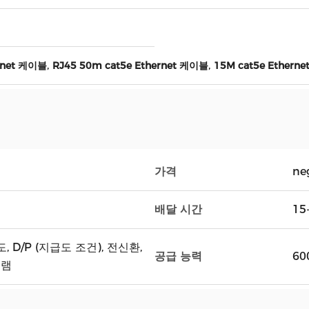
,
,
rnet 케이블
RJ45 50m cat5e Ethernet 케이블
15M cat5e Ethern
가격
ne
배달 시간
15
도, D/P (지급도 조건), 전신환,
공급 능력
60
그램