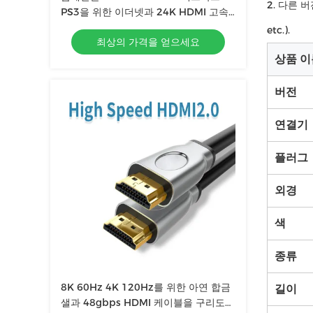
2. 다른 
PS3을 위한 이더넷과 24K HDMI 고속
도를 도금처리했습니다
etc.).
최상의 가격을 얻으세요
상품 이
버전
연결기
플러그
외경
색
종류
8K 60Hz 4K 120Hz를 위한 아연 합금
길이
샐과 48gbps HDMI 케이블을 구리도금