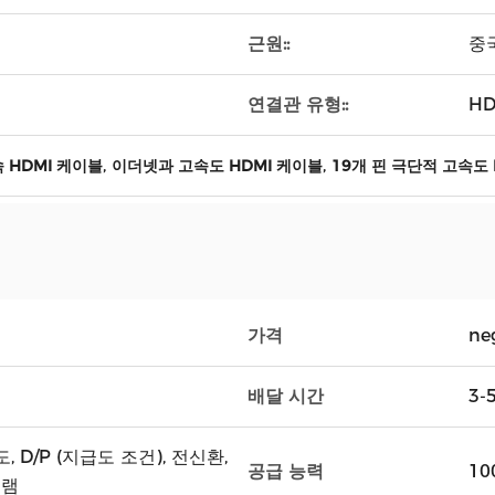
근원::
중
연결관 유형::
HD
,
,
 HDMI 케이블
이더넷과 고속도 HDMI 케이블
19개 핀 극단적 고속도 
가격
ne
배달 시간
3-
도, D/P (지급도 조건), 전신환,
공급 능력
10
그램