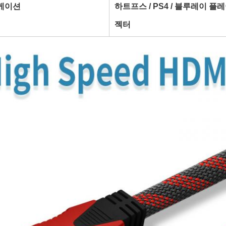
케이션
하트프스 / PS4 / 블루레이 플
젝터