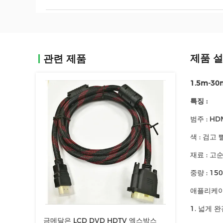
제품 
관련 제품
1.5m-3
특징 :
범주 : HD
색 : 검고
재료 : 고
중량 : 150
애플리케이
1. 넓게 
금메달은 LCD DVD HDTV 엑스박스