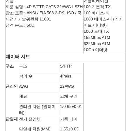
기술 :
애플리케이션 :
스
제품 설명 : 4P S/FTP CAT8 22AWG LSZH
100 기본적 TX
참조 표준 : ANSI / EIA 568.2-D와 ISO / 국
100 베이스-티
제전기기술위원회 11801
1000 베이스-티 (기가
경
정격 온도 : 60C
비트 이더넷)
1000 토대 TX
우
155Mbps ATM
622Mbps ATM
10Gb 이더넷
사
데이터 시트
이
구조
구조
S/FTP
쌍의 수
4Pairs
트
관리인
AWG
22AWG
맵
재료
고체 구리
관리인 차원 (밀리미
1/0.65±0.01
개
터)
단열재
전기 절연체
거품 페이
인
단열재 차원(MM)
1.55±0.05