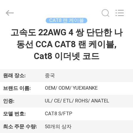
©
2021
-
2026
Guangdong
CAT8 랜 케이블
Jingchang
Cable
Industry
고속도 22AWG 4 쌍 단단한 나
집
Co.,
Ltd. .
All
동선 CCA CAT8 랜 케이블,
Rights
Reserved.
제
Cat8 이더넷 코드
품
원래 장소:
중국
동
OEM/ ODM/ YUEXIANKE
브랜드 이름:
영
UL/ CE/ ETL/ ROHS/ ANATEL
인증:
상
CAT8 S/FTP
모델 번호:
최소 주문 수량:
50개의 상자
우