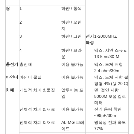
정
쌍
1
하얀 / 청색
보
2
하얀 / 오렌
보
지
3
하얀 / 그린
전기
1-2000MHZ
호
특성
정
4
하얀 / 브라
맥스. 지연 스큐 ≤
운
13.5 ns/30 Ｍ
책
충전기
충진재
이용 불가능
맥스. 도체 저항
2.4 ohm/30m
바인더
바인더 물질
이용 불가능
맥스. 도체 저항 불
평형 4% (@ 20 C)
차폐
개별적 차폐 & 물질
알루미늄 포
민. 절연 저항
일
5000M
킬로
오옴
미터
전체적 차폐 & 재료
이용 불가능
전기 용량 착란
≤99pF/30m
전체적 차폐 & 재료
AL-MG 브레
명목상 전파 속도
이드
77%