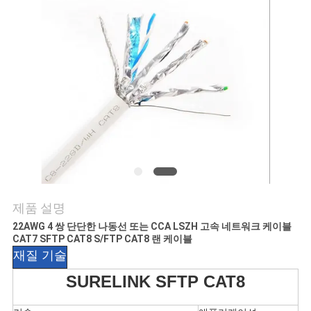
품
질
관
리
연
락
주
제품 설명
세
22AWG 4 쌍 단단한 나동선 또는 CCA LSZH 고속 네트워크 케이블
요
CAT7 SFTP CAT8 S/FTP CAT8 랜 케이블
재질 기술
SURELINK SFTP CAT8
뉴