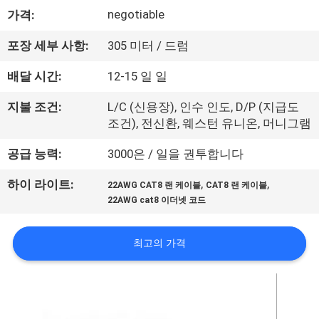
negotiable
가격:
리
에
포장 세부 사항:
305 미터 / 드럼
대
배달 시간:
12-15 일 일
하
지불 조건:
L/C (신용장), 인수 인도, D/P (지급도
조건), 전신환, 웨스턴 유니온, 머니그램
여
공급 능력:
3000은 / 일을 권투합니다
공
,
,
하이 라이트:
22AWG CAT8 랜 케이블
CAT8 랜 케이블
22AWG cat8 이더넷 코드
장
여
최고의 가격
행