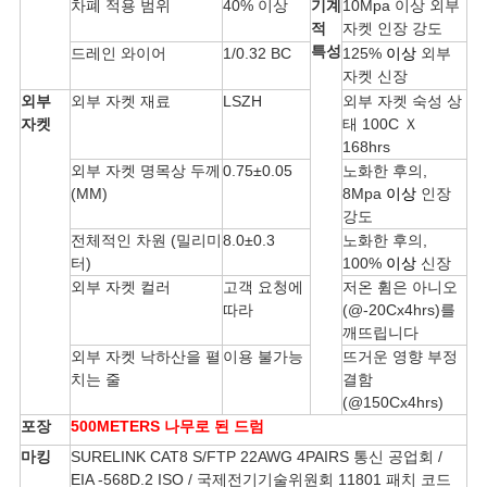
차폐 적용 범위
40% 이상
기계
10Mpa 이상 외부
적
자켓 인장 강도
특성
드레인 와이어
1/0.32 BC
125%
이상
외부
자켓 신장
외부
외부 자켓 재료
LSZH
외부 자켓 숙성 상
자켓
태 100C Ｘ
168hrs
외부 자켓 명목상 두께
0.75±0.05
노화한 후의,
(MM)
8Mpa
이상
인장
강도
전체적인 차원 (밀리미
8.0±0.3
노화한 후의,
터)
100%
이상
신장
외부 자켓 컬러
고객 요청에
저온 휨은 아니오
따라
(@-20Cx4hrs)를
깨뜨립니다
외부 자켓 낙하산을 펼
이용 불가능
뜨거운 영향 부정
치는 줄
결함
(@150Cx4hrs)
포장
500METERS 나무로 된 드럼
마킹
SURELINK CAT8 S/FTP 22AWG 4PAIRS 통신 공업회 /
EIA -568D.2 ISO / 국제전기기술위원회 11801 패치 코드