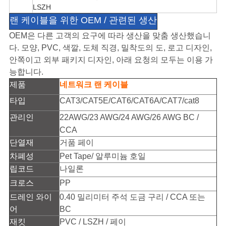
LSZH
랜 케이블을 위한 OEM / 관련된 생산
OEM은 다른 고객의 요구에 따라 생산을 맞춤 생산했습니
다. 모양, PVC, 색깔, 도체 직경, 밀착도의 도, 로고 디자인,
안쪽이고 외부 패키지 디자인, 아래 요청의 모두는 이용 가
능합니다.
제품
네트워크 랜 케이블
타입
CAT3/CAT5E/CAT6/CAT6A/CAT7/cat8
관리인
22AWG/23 AWG/24 AWG/26 AWG BC /
CCA
단열재
거품 페이
차폐성
Pet Tape/ 알루미늄 호일
립코드
나일론
크로스
PP
드레인 와이
0.40 밀리미터 주석 도금 구리 / CCA 또는
어
BC
재킷
PVC / LSZH / 페이