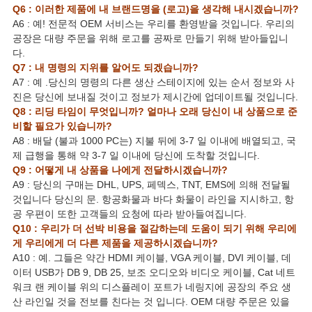
Q6 : 이러한 제품에 내 브랜드명을 (로고)을 생각해 내시겠습니까?
A6 : 예! 전문적 OEM 서비스는 우리를 환영받을 것입니다. 우리의
공장은 대량 주문을 위해 로고를 공짜로 만들기 위해 받아들입니
다.
Q7 : 내 명령의 지위를 알어도 되겠습니까?
A7 : 예 .당신의 명령의 다른 생산 스테이지에 있는 순서 정보와 사
진은 당신에 보내질 것이고 정보가 제시간에 업데이트될 것입니다.
Q8 : 리딩 타임이 무엇입니까? 얼마나 오래 당신이 내 상품으로 준
비할 필요가 있습니까?
A8 : 배달 (불과 1000 PC는) 지불 뒤에 3-7 일 이내에 배열되고, 국
제 급행을 통해 약 3-7 일 이내에 당신에 도착할 것입니다.
Q9 : 어떻게 내 상품을 나에게 전달하시겠습니까?
A9 : 당신의 구매는 DHL, UPS, 페덱스, TNT, EMS에 의해 전달될
것입니다 당신의 문. 항공화물과 바다 화물이 라인을 지시하고, 항
공 우편이 또한 고객들의 요청에 따라 받아들여집니다.
Q10 : 우리가 더 선박 비용을 절감하는데 도움이 되기 위해 우리에
게 우리에게 더 다른 제품을 제공하시겠습니까?
A10 : 예. 그들은 약간 HDMI 케이블, VGA 케이블, DVI 케이블, 데
이터 USB가 DB 9, DB 25, 보조 오디오와 비디오 케이블, Cat 네트
워크 랜 케이블 위의 디스플레이 포트가 네링지에 공장의 주요 생
산 라인일 것을 전보를 친다는 것 입니다. OEM 대량 주문은 있을