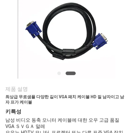
품
질
관
리
연
락
주
제품 설명
세
최상급 무료샘플 다양한 길이 VGA 패치 케이블 HD 질 남자이고 남
요
자 프가 케이블
키특성
남성 비디오 동축 모니터 케이블에 대한 오우 고급 품질
뉴
VGA ＳＶＧＡ 말레
오우는 HDTV, 모니터, 프로젝터 또는 다른 표준 VGA 장치