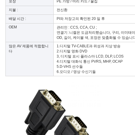
포장
PE 가방 / 머리 카드 / 물집
정
지불 :
전신환
보
배달 시간 :
PI와 저장고의 확인된 20 일 후
보
OEM
관리인 : CCS, CCA, CU ;
연결기 :니켈은 도금처리했습니다, 구리, 이미태
호
OD, 길이, 케이블 색, 포장은 맞춤화될 수 있습니
많은 AV 제품에 적합합니
1.디지털 TV-CABLE과 위성과 지상 방송
정
다
2.디지털 영화 DVD
3, 디지털 표시 플라스마 LCD, DLP, LCOS
4.디지털 대화식 통신 PVRS, MHP, OCAP
책
5.D-VHS 선수들
6.오디오 / 영상 수신기들