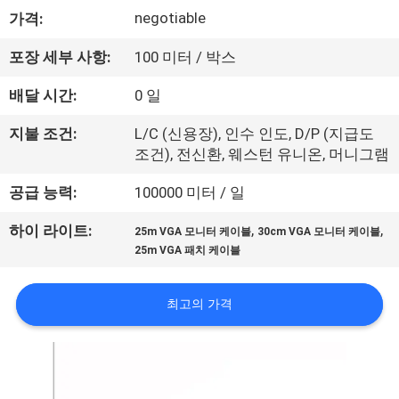
negotiable
가격:
리
에
포장 세부 사항:
100 미터 / 박스
대
배달 시간:
0 일
하
지불 조건:
L/C (신용장), 인수 인도, D/P (지급도
조건), 전신환, 웨스턴 유니온, 머니그램
여
공급 능력:
100000 미터 / 일
공
,
,
하이 라이트:
25m VGA 모니터 케이블
30cm VGA 모니터 케이블
25m VGA 패치 케이블
장
여
최고의 가격
행