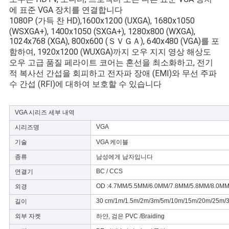
스
에 표준 VGA 장치를 연결합니다
1080P (가득 찬 HD),1600x1200 (UXGA), 1680x1050
(WSXGA+), 1400x1050 (SXGA+), 1280x800 (WXGA),
경
1024x768 (XGA), 800x600 (ＳＶＧＡ), 640x480 (VGA)를 포
함하여, 1920x1200 (WUXGA)까지 오우 지지 영상 해상도
우
오우 고급 품질 페라이트 코어는 혼선을 최소화하고, 전기
적 복사선 간섭을 회피하고 전자파 장애 (EMI)와 무선 주파
수 간섭 (RFI)에 대하여 보호할 수 있습니다
사
VGA 시리즈 세부 내역
이
VGA
시리즈명
트
기술
VGA 케이블
맵
종류
남성에게 남자입니다
BC / CCS
연결기
OD :4.7MM/5.5MM/6.0MM/7.8MM/5.8MM/8.0M
외경
개
30 cm/1m/1.5m/2m/3m/5m/10m/15m/20m/25m/
길이
인
외부 자켓
하얀, 검은 PVC /Braiding