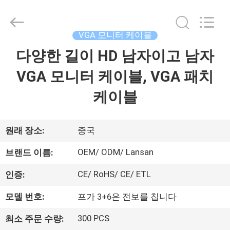
©
2021
-
2026
Guangdong
VGA 모니터 케이블
Jingchang
Cable
Industry
다양한 길이 HD 남자이고 남자
집
Co.,
Ltd. .
All
VGA 모니터 케이블, VGA 패치
Rights
Reserved.
제
케이블
품
원래 장소:
중국
동
OEM/ ODM/ Lansan
브랜드 이름:
영
CE/ RoHS/ CE/ ETL
인증:
상
모델 번호:
프가 3+6은 전보를 칩니다
300 PCS
최소 주문 수량:
우