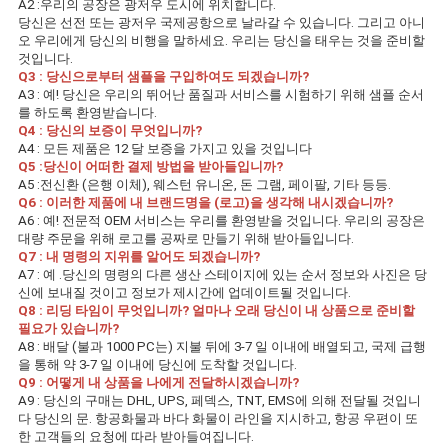
A2 :우리의 공장은 광저우 도시에 위치합니다.
당신은 선전 또는 광저우 국제공항으로 날라갈 수 있습니다. 그리고 아니
오 우리에게 당신의 비행을 말하세요. 우리는 당신을 태우는 것을 준비할 
것입니다.
Q3 : 당신으로부터 샘플을 구입하여도 되겠습니까?
A3 : 예! 당신은 우리의 뛰어난 품질과 서비스를 시험하기 위해 샘플 순서
를 하도록 환영받습니다.
Q4 : 당신의 보증이 무엇입니까?
A4 : 모든 제품은 12 달 보증을 가지고 있을 것입니다
Q5 :당신이 어떠한 결제 방법을 받아들입니까?
A5 :전신환 (은행 이체), 웨스턴 유니온, 돈 그램, 페이팔, 기타 등등.
Q6 : 이러한 제품에 내 브랜드명을 (로고)을 생각해 내시겠습니까?
A6 : 예! 전문적 OEM 서비스는 우리를 환영받을 것입니다. 우리의 공장은 
대량 주문을 위해 로고를 공짜로 만들기 위해 받아들입니다.
Q7 : 내 명령의 지위를 알어도 되겠습니까?
A7 : 예 .당신의 명령의 다른 생산 스테이지에 있는 순서 정보와 사진은 당
신에 보내질 것이고 정보가 제시간에 업데이트될 것입니다.
Q8 : 리딩 타임이 무엇입니까? 얼마나 오래 당신이 내 상품으로 준비할 
필요가 있습니까?
A8 : 배달 (불과 1000 PC는) 지불 뒤에 3-7 일 이내에 배열되고, 국제 급행
을 통해 약 3-7 일 이내에 당신에 도착할 것입니다.
Q9 : 어떻게 내 상품을 나에게 전달하시겠습니까?
A9 : 당신의 구매는 DHL, UPS, 페덱스, TNT, EMS에 의해 전달될 것입니
다 당신의 문. 항공화물과 바다 화물이 라인을 지시하고, 항공 우편이 또
한 고객들의 요청에 따라 받아들여집니다.