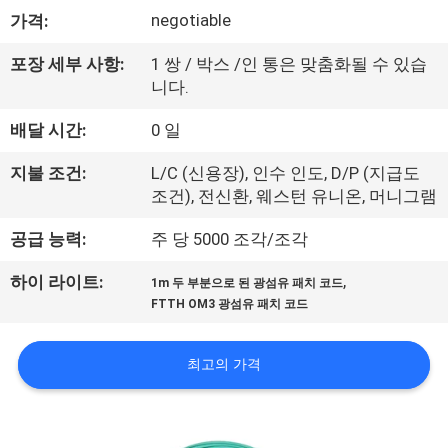
negotiable
가격:
리
에
포장 세부 사항:
1 쌍 / 박스 /인 통은 맞춤화될 수 있습
니다.
대
배달 시간:
0 일
하
지불 조건:
L/C (신용장), 인수 인도, D/P (지급도
여
조건), 전신환, 웨스턴 유니온, 머니그램
공급 능력:
주 당 5000 조각/조각
공
,
하이 라이트:
1m 두 부분으로 된 광섬유 패치 코드
장
FTTH OM3 광섬유 패치 코드
여
최고의 가격
행