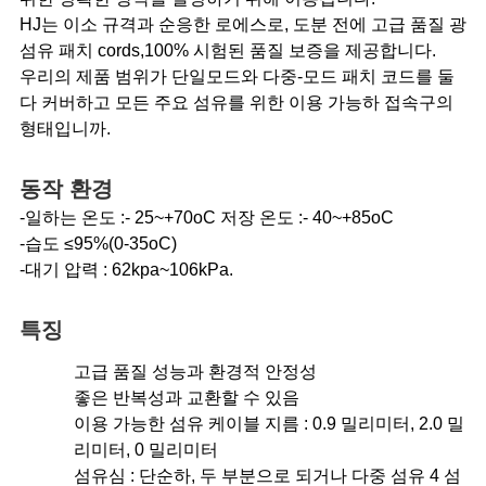
스
HJ는 이소 규격과 순응한 로에스로, 도분 전에 고급 품질 광
섬유 패치 cords,100% 시험된 품질 보증을 제공합니다.
우리의 제품 범위가 단일모드와 다중-모드 패치 코드를 둘
경
다 커버하고 모든 주요 섬유를 위한 이용 가능하 접속구의
우
형태입니까.
동작 환경
사
-일하는 온도 :- 25~+70oC 저장 온도 :- 40~+85oC
이
-습도 ≤95%(0-35oC)
-대기 압력 : 62kpa~106kPa.
트
특징
맵
고급 품질 성능과 환경적 안정성
좋은 반복성과 교환할 수 있음
개
이용 가능한 섬유 케이블 지름 : 0.9 밀리미터, 2.0 밀
인
리미터, 0 밀리미터
섬유심 : 단순하, 두 부분으로 되거나 다중 섬유 4 섬