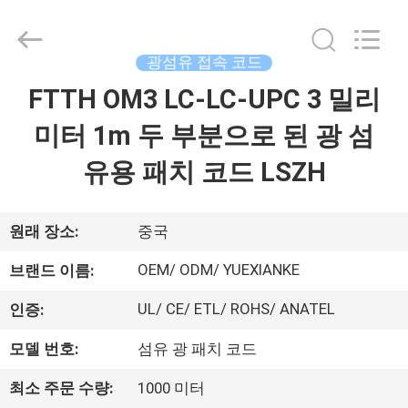
©
2021
-
2026
Guangdong
광섬유 접속 코드
Jingchang
Cable
Industry
FTTH OM3 LC-LC-UPC 3 밀리
집
Co.,
Ltd. .
All
미터 1m 두 부분으로 된 광 섬
Rights
Reserved.
제
유용 패치 코드 LSZH
품
원래 장소:
중국
동
OEM/ ODM/ YUEXIANKE
브랜드 이름:
영
UL/ CE/ ETL/ ROHS/ ANATEL
인증:
상
모델 번호:
섬유 광 패치 코드
최소 주문 수량:
1000 미터
우