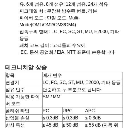
정
유, 6개 섬유, 8개 섬유, 12개 섬유, 24개 섬유
피크테일 형 : 무장한 방수된 번들, 리본
보
파이버 모드 : 단일 모드, Multi-
보
Mode(OM1/OM2/OM3/OM4)
접속구의 형태 : LC, FC, SC, ST, MU, E2000, 기타
호
등등
패치 코드 길이 : 고객들의 수요에
정
IEC, 통신 공업회 / EIA, NTT 표준에 순응합니다
책
테크니치알 상술
항목
매개 변수
연결기
LC, FC, SC, ST, MU, E2000, 기타 등등
섬유 번수
단순하고 두 부분으로 됩니다
적용 가능한 파이
SM / MM
버 모드
폴리쉬 타입
PC
UPC
APC
삽입물 손실
≤ 0.3dB
≤ 0.3dB
≤ 0.3dB
반사 특성
≥ 45 dB
≥ 50 dB
≥ 55 dB (자동 위