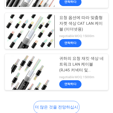
연락하다
8
CAT7 랜 케이블
요청 옵션에 따라 맞춤형
자켓 색상 CAT LAN 케이
블 (이더넷용)
negotiable MOQ:15000m
연락하다
8
귀하의 요청 재킷 색상 네
트워크 LAN 케이블
(RJ45 커넥터 및
CAT8 랜 케이블
STP/UTP 와이어 타입)
negotiable MOQ:15000m
연락하다
더 많은 것을 전망하십시
5