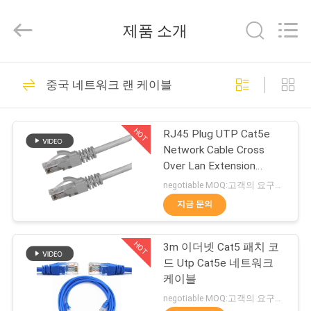
©
2021
-
제품 소개
2026
Guangdong
Jingchang
Cable
Industry
집
95
Co.,
중국 네트워크 랜 케이블
Ltd. .
All
Rights
네트워크 랜 케이블
Reserved.
제
HOT
RJ45 Plug UTP Cat5e
품
Network Cable Cross
Over Lan Extension
Straight Crossover
negotiable MOQ:고객의 요구로서의 주가가 타입 30000 미터를 특화했습니다.
동
지금 문의
38
영
HOT
3m 이더넷 Cat5 패치 코
상
CAT5E 랜 케이블
드 Utp Cat5e 네트워크
케이블
우
negotiable MOQ:고객의 요구로서의 주가가 타입 30000 미터를 특화했습니다.