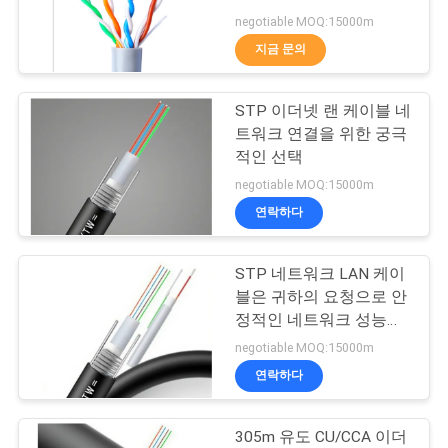
품
negotiable MOQ:15000m
질
지금 문의
57
관
STP 이더넷 랜 케이블 네
리
광학 섬유 케이블
트워크 연결을 위한 궁극
적인 선택
연
negotiable MOQ:15000m
연락하다
락
주
STP 네트워크 LAN 케이
23
블은 귀하의 요청으로 안
세
정적인 네트워크 성능을
CAT5E 패치 코드
위해 재킷 컬러 유도
요
negotiable MOQ:15000m
CU/CCA
연락하다
뉴
305m 유도 CU/CCA 이더