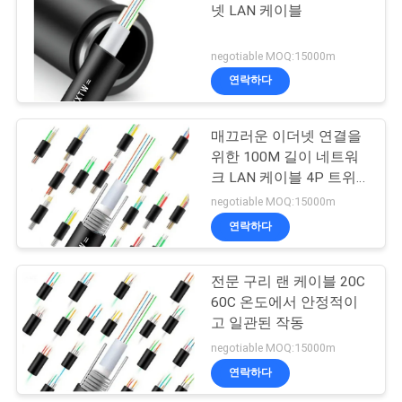
스
넷 LAN 케이블
25
negotiable MOQ:15000m
경
연락하다
CAT6 패치 코드
우
매끄러운 이더넷 연결을
위한 100M 길이 네트워
사
크 LAN 케이블 4P 트위
스트드 페어 구조
이
negotiable MOQ:15000m
연락하다
27
트
네트워크 케이블 집
맵
전문 구리 랜 케이블 20C
60C 온도에서 안정적이
회
고 일관된 작동
개
negotiable MOQ:15000m
인
연락하다