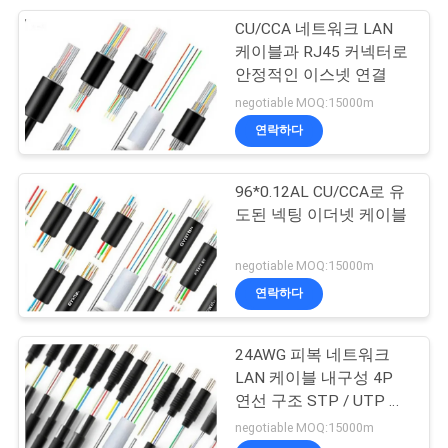
정
CU/CCA 네트워크 LAN
35
보
케이블과 RJ45 커넥터로
안정적인 이스넷 연결
광섬유 접속 코드
보
negotiable MOQ:15000m
호
연락하다
정
96*0.12AL CU/CCA로 유
책
도된 넥팅 이더넷 케이블
17
negotiable MOQ:15000m
연락하다
Cat6A 랜 케이블
24AWG 피복 네트워크
LAN 케이블 내구성 4P
연선 구조 STP / UTP 와
이어 타입
negotiable MOQ:15000m