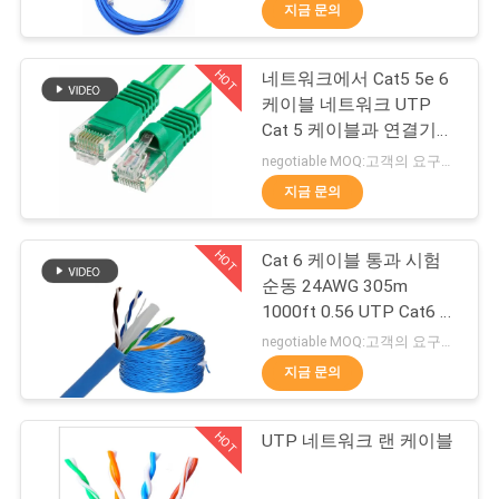
지금 문의
리
에
HOT
네트워크에서 Cat5 5e 6
35
케이블 네트워크 UTP
대
Cat 5 케이블과 연결기
CAT6 랜 케이블
패치 케이블
하
negotiable MOQ:고객의 요구로서의 주가가 타입 30000 미터를 특화했습니다.
지금 문의
여
HOT
Cat 6 케이블 통과 시험
공
순동 24AWG 305m
1000ft 0.56 UTP Cat6 옥
장
40
내용 케이블
negotiable MOQ:고객의 요구로서의 주가가 타입 30000 미터를 특화했습니다.
네트워크 서버 캐비
여
지금 문의
행
닛
HOT
UTP 네트워크 랜 케이블