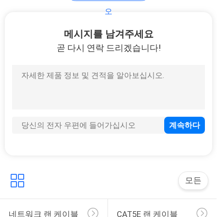
오
CAT7 패치 코드
메시지를 남겨주세요
곧 다시 연락 드리겠습니다!
41
동축 텔레비전 케이
블
모든
10
네트워크 랜 케이블
CAT5E 랜 케이블