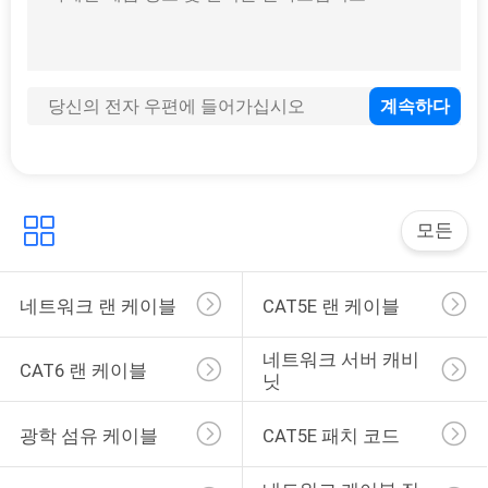
품
질
관
리
연
모든
락
주
네트워크 랜 케이블
CAT5E 랜 케이블
세
네트워크 서버 캐비
CAT6 랜 케이블
요
닛
광학 섬유 케이블
CAT5E 패치 코드
뉴