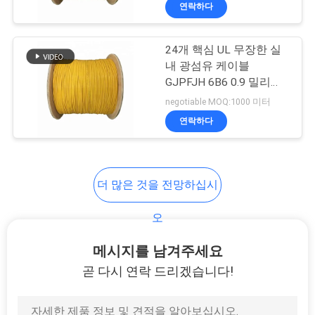
연락하다
리
에
24개 핵심 UL 무장한 실
내 광섬유 케이블
대
GJPFJH 6B6 0.9 밀리미
터 12 가닥
하
negotiable MOQ:1000 미터
연락하다
여
공
더 많은 것을 전망하십시
장
오
여
메시지를 남겨주세요
행
곧 다시 연락 드리겠습니다!