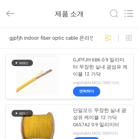
©
2021
-
제품 소개
2026
Guangdong
Jingchang
Cable
Industry
집
Co.,
gjpfjh indoor fiber optic cable 온라인 제조
Ltd. .
All
Rights
Reserved.
제
GJPFJH 6B6 0.9 밀리미
품
터 무장한 실내 광섬유 케
이블 12 가닥
negotiable MOQ:1000 미터
동
연락하다
영
단일모드 무장한 실내 광
상
섬유 케이블 12 가닥
G657A2 0.9 밀리미터
우
negotiable MOQ:1000미터