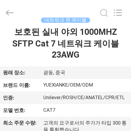
©
2021
-
2026
Guangdong
네트워크 랜 케이블
Jingchang
Cable
Industry
보호된 실내 야외 1000MHZ
집
Co.,
Ltd. .
All
SFTP Cat 7 네트워크 케이블
Rights
Reserved.
제
23AWG
품
원래 장소:
광동, 중국
동
YUEXIANKE/OEM/ODM
브랜드 이름:
영
Unilever/ROSH/CE/ANATEL/CPR/ETL
인증:
상
CAT7
모델 번호:
최소 주문 수량:
고객의 요구로서의 주가가 타입 300 통
우
을 특화했습니다.