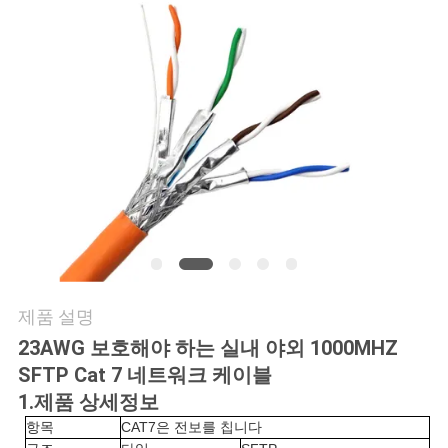
품
질
관
리
연
락
주
세
제품 설명
요
23AWG 보호해야 하는 실내 야외 1000MHZ
SFTP Cat 7 네트워크 케이블
1.제품 상세정보
뉴
항목
CAT7은 전보를 칩니다