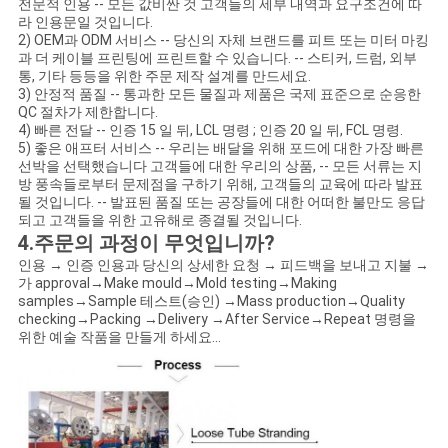
전문적 인용 -- 모든 값비싼 것 고객들의 세부 내역과 요구조건에 따
라 인용문일 것입니다.
2) OEM과 ODM 서비스 -- 당신의 자체 브랜드를 피트 또는 미터 마킹
과 더 케이블 프린팅에 프린트할 수 있습니다. -- 스티커, 드럼, 외부
통, 기타 등등을 위한 주문 제작 설계를 만드세요.
3) 안정적 품질 -- 통과한 모든 물질과 제품은 국제 표준으로 순응한
QC 절차가 제한합니다.
4) 빠른 전달 -- 인증 15 일 뒤, LCL 명령 ; 인증 20 일 뒤, FCL 명령.
5) 좋은 애프터 서비스 -- 우리는 배달을 위해 포드에 대한 가장 빠른
선박을 선택했습니다 고객들에 대한 우리의 상품, -- 모든 서류는 지
방 풍속들로부터 문제점을 구하기 위해, 고객들의 교육에 따라 발표
될 것입니다. -- 발표된 품질 또는 공장들에 대한 어떠한 불만도 응답
되고 고객들을 위한 고유해로 종결될 것입니다.
4.주문의 과정이 무엇입니까?
인용 → 인증 인용과 당신의 상세한 요청 → 피드백을 보내고 지불 →
가 approval→Make mould→Mold testing→Making
samples→Sample 테스트(승인) →Mass production→Quality
checking→Packing →Delivery →After Service→Repeat 명령을
위한 예술 작품을 만들게 하세요...