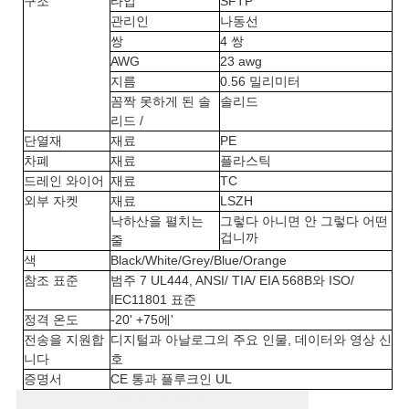
구조
타입
SFTP
스
관리인
나동선
쌍
4 쌍
AWG
23 awg
경
지름
0.56 밀리미터
꼼짝 못하게 된 솔
솔리드
우
리드 /
단열재
재료
PE
차폐
재료
플라스틱
사
드레인 와이어
재료
TC
외부 자켓
재료
LSZH
이
낙하산을 펼치는
그렇다 아니면 안 그렇다 어떤
겁니까
줄
트
색
Black/White/Grey/Blue/Orange
맵
참조 표준
범주 7 UL444, ANSI/ TIA/ EIA 568B와 ISO/
IEC11801 표준
정격 온도
-20' +75에'
전송을 지원합
디지털과 아날로그의 주요 인물, 데이터와 영상 신
개
니다
호
인
증명서
CE 통과 플루크인 UL