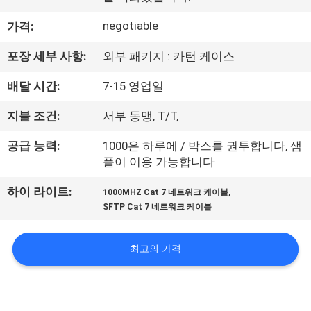
리
negotiable
가격:
에
포장 세부 사항:
외부 패키지 : 카턴 케이스
대
배달 시간:
7-15 영업일
하
지불 조건:
서부 동맹, T/T,
여
공급 능력:
1000은 하루에 / 박스를 권투합니다, 샘
플이 이용 가능합니다
공
,
하이 라이트:
1000MHZ Cat 7 네트워크 케이블
장
SFTP Cat 7 네트워크 케이블
여
최고의 가격
행