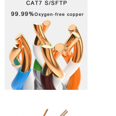
정
보
보
호
정
책