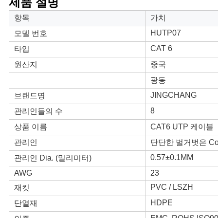
제품 설명
스
항목
가치
HUTP07
모델 번호
경
CAT 6
타입
우
원산지
중국
광동
사
JINGCHANG
브랜드명
이
8
관리인들의 수
상품 이름
CAT6 UTP 케이블
트
관리인
단단한 벌거벗은 Cop
맵
0.57±0.1MM
관리인 Dia. (밀리미터)
AWG
23
개
PVC / LSZH
재킷
인
HDPE
단열재