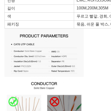
EMC, ROHS,ISO9
인증
정
100M,200M,305M
길이
보
색
푸르고 빨갛, 경회, 
보
패키징
묶음, 쉬운 풀 박스,
호
정
책