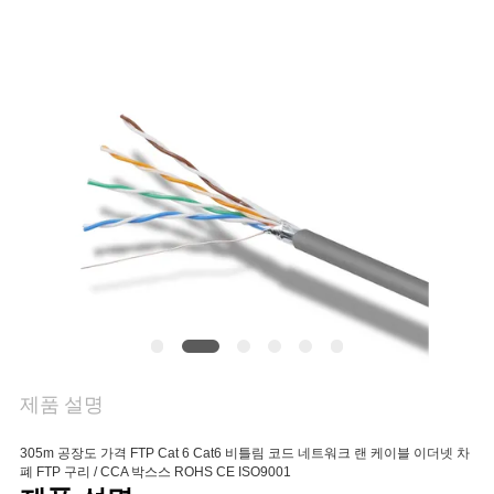
품
질
관
리
연
락
주
세
요
제품 설명
305m 공장도 가격 FTP Cat 6 Cat6 비틀림 코드 네트워크 랜 케이블 이더넷 차
뉴
폐 FTP 구리 / CCA 박스스 ROHS CE ISO9001