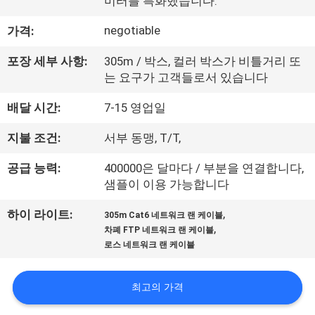
미터를 특화했습니다.
리
negotiable
가격:
에
포장 세부 사항:
305m / 박스, 컬러 박스가 비틀거리 또
대
는 요구가 고객들로서 있습니다
하
배달 시간:
7-15 영업일
여
지불 조건:
서부 동맹, T/T,
공급 능력:
400000은 달마다 / 부분을 연결합니다,
공
샘플이 이용 가능합니다
장
,
하이 라이트:
305m Cat6 네트워크 랜 케이블
,
차폐 FTP 네트워크 랜 케이블
여
로스 네트워크 랜 케이블
행
최고의 가격