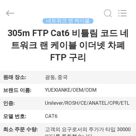
©
2021
-
2026
Guangdong
네트워크 랜 케이블
Jingchang
Cable
Industry
305m FTP Cat6 비틀림 코드 네
집
Co.,
Ltd. .
All
트워크 랜 케이블 이더넷 차폐
Rights
Reserved.
제
FTP 구리
품
원래 장소:
광동, 중국
동
YUEXIANKE/OEM/ODM
브랜드 이름:
영
Unilever/ROSH/CE/ANATEL/CPR/ETL
인증:
상
CAT6
모델 번호:
최소 주문 수량:
고객의 요구로서의 주가가 타입 30000
우